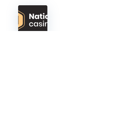
National Casino
National Casino:
Bis Zu €750
Bonus + 30000 Freispiele in
Turnieren