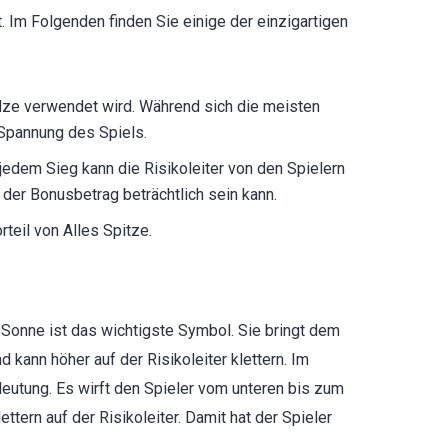
. Im Folgenden finden Sie einige der einzigartigen
alze verwendet wird. Während sich die meisten
 Spannung des Spiels.
 jedem Sieg kann die Risikoleiter von den Spielern
der Bonusbetrag beträchtlich sein kann.
teil von Alles Spitze.
 Sonne ist das wichtigste Symbol. Sie bringt dem
kann höher auf der Risikoleiter klettern. Im
deutung. Es wirft den Spieler vom unteren bis zum
tern auf der Risikoleiter. Damit hat der Spieler