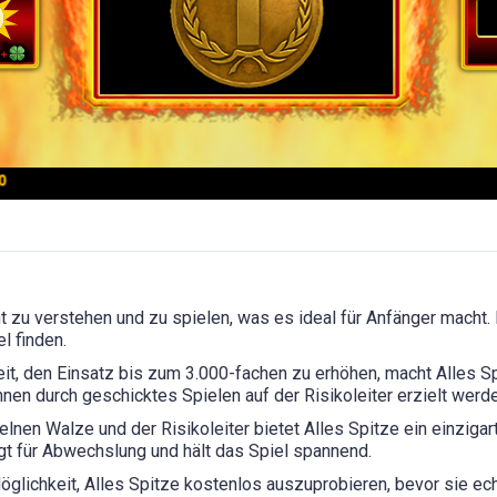
ht zu verstehen und zu spielen, was es ideal für Anfänger macht. 
l finden.
eit, den Einsatz bis zum 3.000-fachen zu erhöhen, macht
Alles S
n durch geschicktes Spielen auf der Risikoleiter erzielt werde
zelnen Walze und der Risikoleiter bietet
Alles Spitze
ein einzigar
gt für Abwechslung und hält das Spiel spannend.
öglichkeit,
Alles Spitze
kostenlos auszuprobieren, bevor sie ech