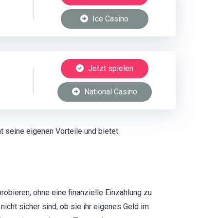
Ice Casino
Jetzt spielen
National Casino
 seine eigenen Vorteile und bietet
obieren, ohne eine finanzielle Einzahlung zu
nicht sicher sind, ob sie ihr eigenes Geld im