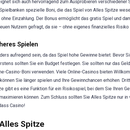
eignet sich auch hervorragend zum Ausprobieren verschiedener 
Spielbanken spezielle Boni, die das Spiel von Alles Spitze wesen
hne Einzahlung. Der Bonus ermöglicht das gratis Spiel und dam
neuen Nutzern gefragt, da sie – ohne eigenes finanzielles Risik
cheres Spielen
ers aufregend sein, da das Spiel hohe Gewinne bietet. Bevor Sie
stens sollten Sie ein Budget festlegen. Sie sollten nur das Geld 
nline-Casino-Boni verwenden. Viele Online-Casinos bieten Willk
e können Sie länger spielen und Ihre Gewinnchancen erhöhen. Drit
e gibt es eine Funktion für ein Risikospiel, bei dem Sie Ihren 
 maximieren können. Zum Schluss sollten Sie Alles Spitze nur in
 dass Casino!
Alles Spitze