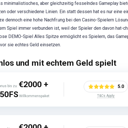
, das minimalistisches, aber gleichzeitig fesselndes Gameplay bi
en oder verschiedene Linien. Ein statt dessen hat es nur eine e
pitze dennoch eine hohe Nachfr.ung bei den Casino-Spielern Lös
sem Spiel immer verbunden ist, weil der Spieler den davon hat-c
ose DEMO-Spiel Alles Spitze ermöglicht es Spielern, das Gamep
vor sie echtes Geld einsetzen.
nlos und mit echtem Geld spielt
€2000 +
5.0
nus bis zu:
50FS
T&Cs Apply
Willkommenspaket
€2000 +