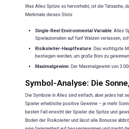
Was Alles Spitze so hervorhebt, ist die Tatsache, 
Merkmale dieses Slots:
Single-Reel Environmental Variable
: Alles 
Spielautomaten auf fünf Walzen verlassen, sch
Risikoleiter-Hauptfeature
: Das wichtigste M
bestiegen werden, um große Boni zu gewinnen. 
Maximalgewinn
: Der Maximalgewinn von 3.000
Symbol-Analyse: Die Sonne,
Die Symbole in Alles sind einfach, aber jedes hat 
Spieler erhebliche positive Gewinne – je mehr Sonne
besten Fall erreicht der Spieler die Spitze und gew
Boden der Risikoleiter und lässt alle Bonusse abbrö
eine Gelegenheit auf bessergewinnen und macht da