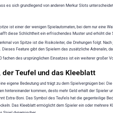
dass es sich grundlegend von anderen Merkur Slots unterscheidet
Spitze ist einer der wenigen Spielautomaten, bei dem nur eine W
afft diese Schlichtheit ein erfrischendes Muster und erhöht die
erkmal von Spitze ist die Risikoleiter, die Drehungen folgt. Nach
Dieses Feature gibt den Spielern das zusätzliche Adrenalin, da 
 fachen des ursprünglichen Einsatzes ist ein weiterer großer Vor
 der Teufel und das Kleeblatt
seine eigene Bedeutung und trägt zu dem Spielvergnügen bei: Die
n hintereinander kommen, desto mehr Geld erhält der Spieler und 
innt Extra-Boni. Das Symbol des Teufels hat die gegenteilige Be
ckeln. Das Kleeblatt ermöglicht dem Spieler ein oder mehrere Klet
s Spiel dynamischer.