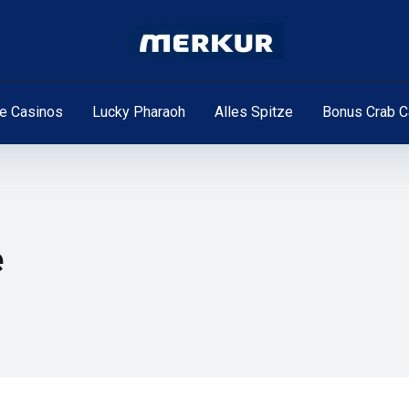
ne Casinos
Lucky Pharaoh
Alles Spitze
Bonus Crab C
e