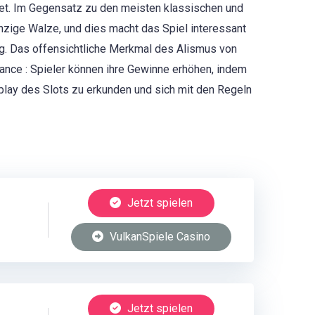
etet. Im Gegensatz zu den meisten klassischen und
inzige Walze, und dies macht das Spiel interessant
ung. Das offensichtliche Merkmal des Alismus von
hance : Spieler können ihre Gewinne erhöhen, indem
lay des Slots zu erkunden und sich mit den Regeln
Jetzt spielen
VulkanSpiele Casino
Jetzt spielen