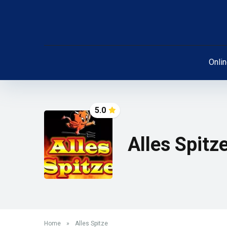
Onli
5.0
Alles Spitz
Home
»
Alles Spitze