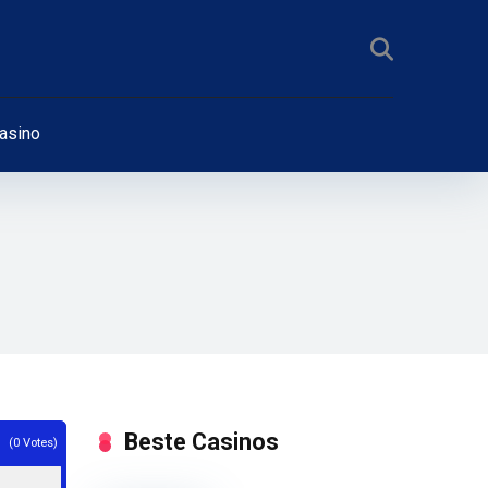
asino
Beste Casinos
(
0
Votes)