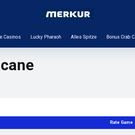
ne Casinos
Lucky Pharaoh
Alles Spitze
Bonus Crab C
icane
Rate Game