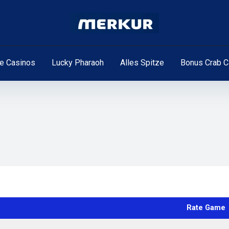
ne Casinos
Lucky Pharaoh
Alles Spitze
Bonus Crab C
Rate Game