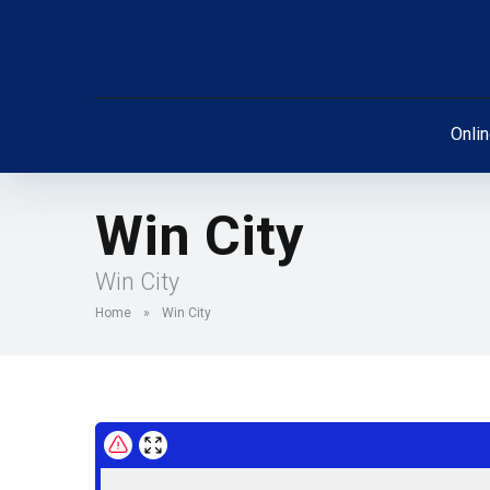
Onli
Win City
Win City
Home
»
Win City