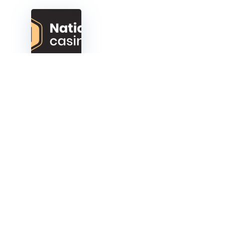
National Casino
National Casino:
Bis Zu €750
Bonus + 30000 Freispiele in
Turnieren