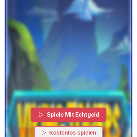
Spiele Mit Echtgeld
Kostenlos spielen