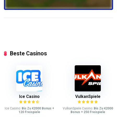
Beste Casinos
Ice Casino
VulkanSpiele
Ice Casino:
Bis Zu €2000 Bonus +
VulkanSpiele Casino:
Bis Zu €2000
120 Freispiele
Bonus + 250 Freispiele