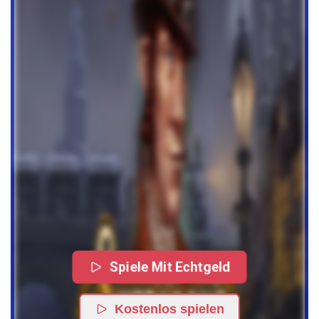
Spiele Mit Echtgeld
Kostenlos spielen