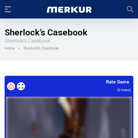
Sherlock’s Casebook
Sherlock’s Casebook
Home
»
Sherlock’s Casebook
Rate Game
(
0
Votes)