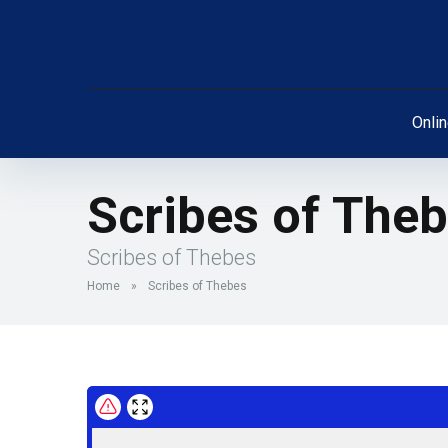
Onli
Scribes of The
Scribes of Thebes
Home
»
Scribes of Thebes