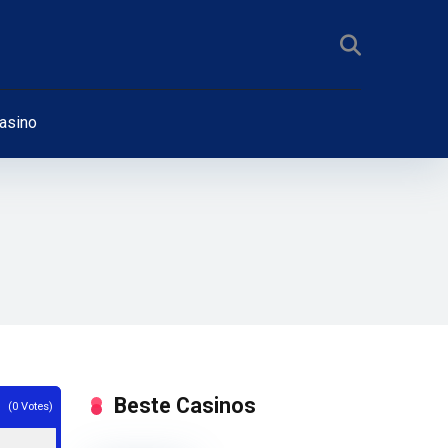
asino
Beste Casinos
(
0
Votes)