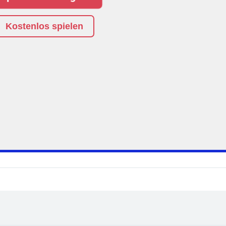
Kostenlos spielen