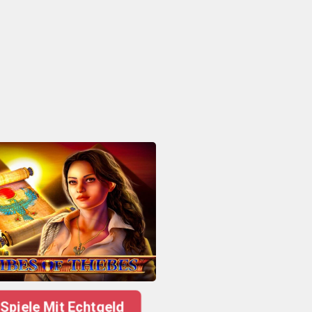
Spiele Mit Echtgeld