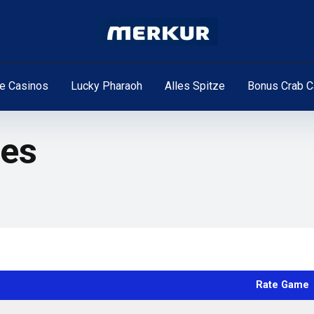
ne Casinos
Lucky Pharaoh
Alles Spitze
Bonus Crab C
bes
Rate Game