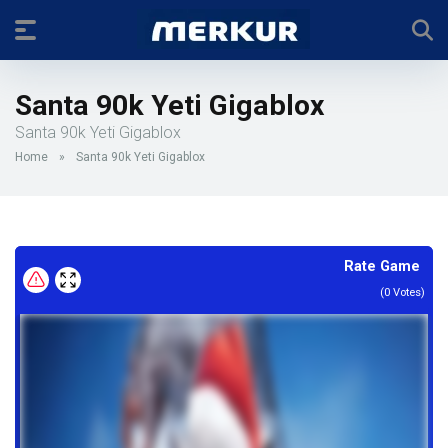
Santa 90k Yeti Gigablox
Santa 90k Yeti Gigablox
Home
»
Santa 90k Yeti Gigablox
Rate Game
(
0
Votes)