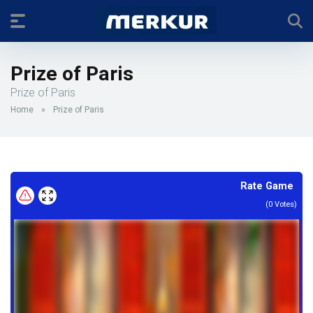
Prize of Paris
Prize of Paris
Home
»
Prize of Paris
Rate Game
(
0
Votes)