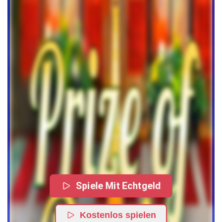
Spiele Mit Echtgeld
Kostenlos spielen