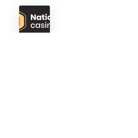
National Casino
National Casino:
Bis Zu €750
Bonus + 30000 Freispiele in
Turnieren