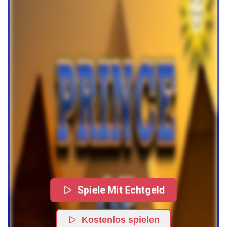
Spiele Mit Echtgeld
Kostenlos spielen