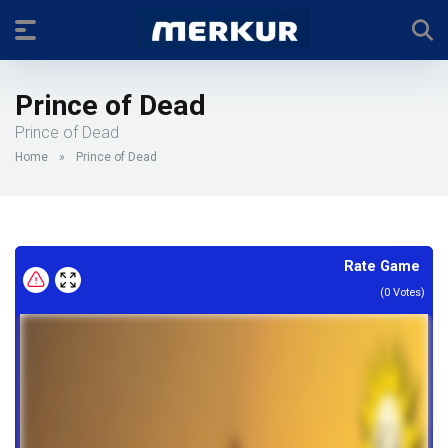
Prince of Dead
Prince of Dead
Home
»
Prince of Dead
Rate Game
(
0
Votes)