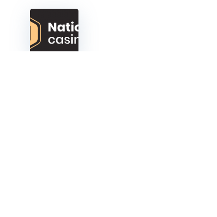
National Casino
National Casino:
Bis Zu €750
Bonus + 30000 Freispiele in
Turnieren