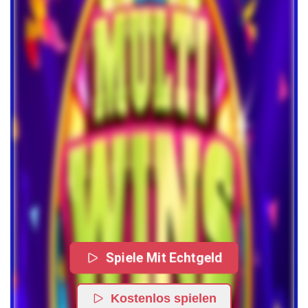
Spiele Mit Echtgeld
Kostenlos spielen