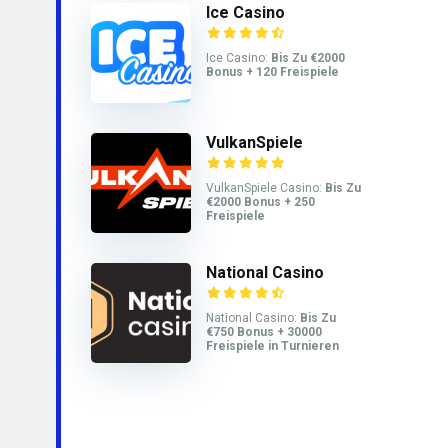
Ice Casino
Ice Casino:
Bis Zu €2000
Bonus + 120 Freispiele
VulkanSpiele
VulkanSpiele Casino:
Bis Zu
€2000 Bonus + 250
Freispiele
National Casino
National Casino:
Bis Zu
€750 Bonus + 30000
Freispiele in Turnieren