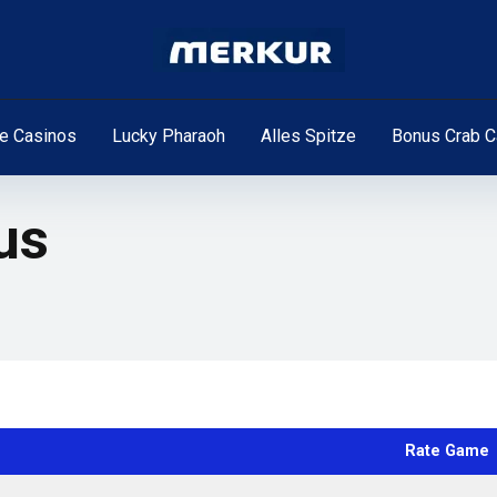
ne Casinos
Lucky Pharaoh
Alles Spitze
Bonus Crab C
us
Rate Game