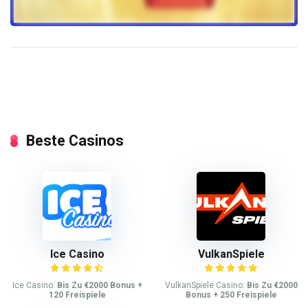
Beste Casinos
Ice Casino
VulkanSpiele
Ice Casino:
Bis Zu €2000 Bonus +
VulkanSpiele Casino:
Bis Zu €2000
120 Freispiele
Bonus + 250 Freispiele