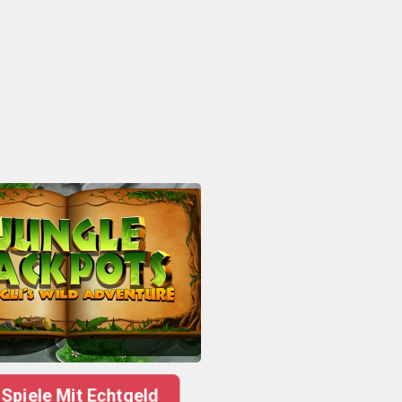
Spiele Mit Echtgeld