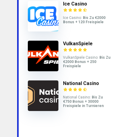
Ice Casino
Ice Casino:
Bis Zu €2000
Bonus + 120 Freispiele
VulkanSpiele
VulkanSpiele Casino:
Bis Zu
€2000 Bonus + 250
Freispiele
National Casino
National Casino:
Bis Zu
€750 Bonus + 30000
Freispiele in Turnieren