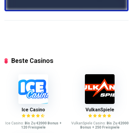
Beste Casinos
Ice Casino
VulkanSpiele
Ice Casino:
Bis Zu €2000 Bonus +
VulkanSpiele Casino:
Bis Zu €2000
120 Freispiele
Bonus + 250 Freispiele