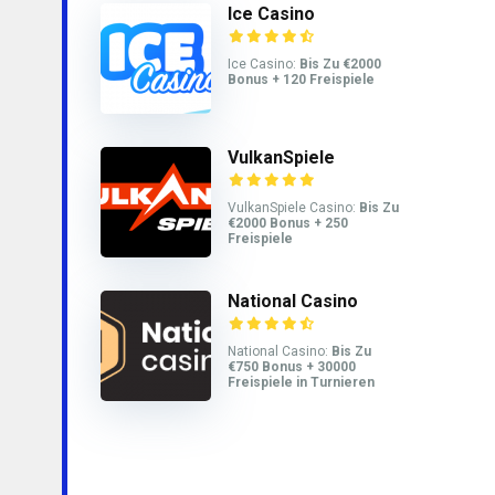
Ice Casino
Ice Casino:
Bis Zu €2000
Bonus + 120 Freispiele
VulkanSpiele
VulkanSpiele Casino:
Bis Zu
€2000 Bonus + 250
Freispiele
National Casino
National Casino:
Bis Zu
€750 Bonus + 30000
Freispiele in Turnieren