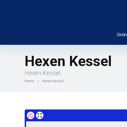
Onli
Hexen Kessel
Hexen Kessel
Home
»
Hexen Kessel