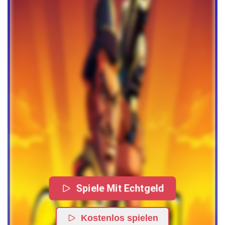
Spiele Mit Echtgeld
Kostenlos spielen