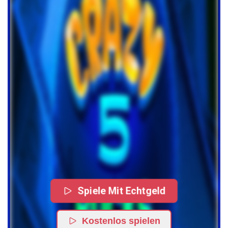
Spiele Mit Echtgeld
Kostenlos spielen