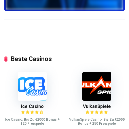
Beste Casinos
Ice Casino
VulkanSpiele
Ice Casino:
Bis Zu €2000 Bonus +
VulkanSpiele Casino:
Bis Zu €2000
120 Freispiele
Bonus + 250 Freispiele