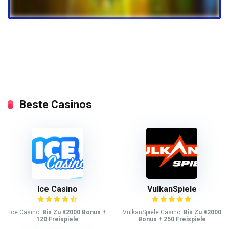
Beste Casinos
Ice Casino
VulkanSpiele
Ice Casino:
Bis Zu €2000 Bonus +
VulkanSpiele Casino:
Bis Zu €2000
120 Freispiele
Bonus + 250 Freispiele