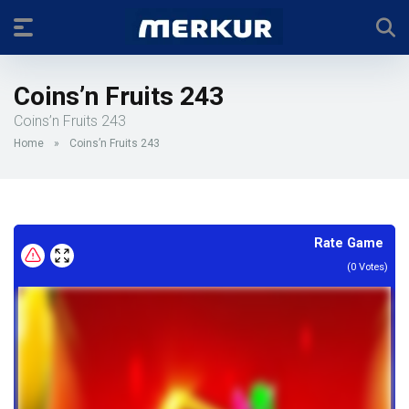
Coins’n Fruits 243
Coins’n Fruits 243
Home
»
Coins’n Fruits 243
Rate Game
(
0
Votes)