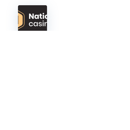
National Casino
National Casino:
Bis Zu €750
Bonus + 30000 Freispiele in
Turnieren