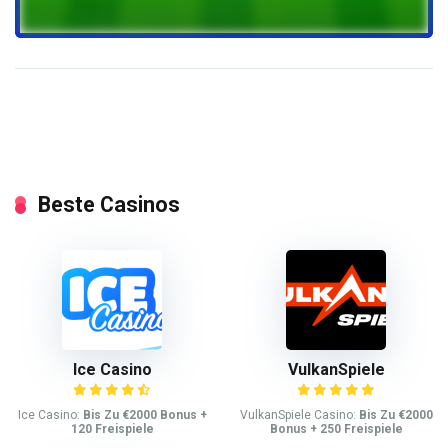
Beste Casinos
Ice Casino
VulkanSpiele
Ice Casino:
Bis Zu €2000 Bonus +
VulkanSpiele Casino:
Bis Zu €2000
120 Freispiele
Bonus + 250 Freispiele