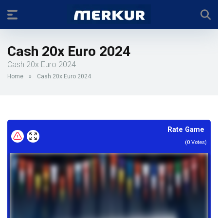
Cash 20x Euro 2024
Cash 20x Euro 2024
Home
»
Cash 20x Euro 2024
Rate Game
(
0
Votes)