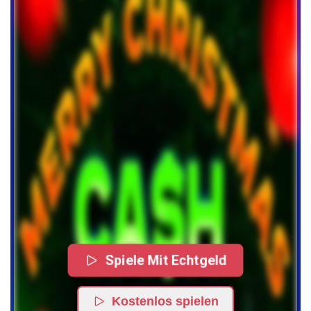
Spiele Mit Echtgeld
Kostenlos spielen