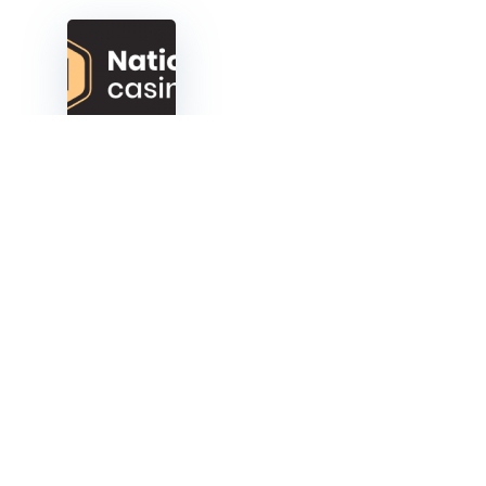
National Casino
National Casino:
Bis Zu €750
Bonus + 30000 Freispiele in
Turnieren