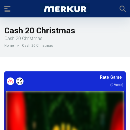
Cash 20 Christmas
Cash 20 Christmas
Home
»
Cash 20 Christmas
Rate Game
(
0
Votes)