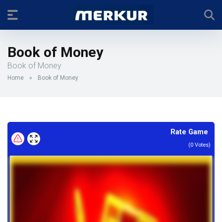
Book of Money
Book of Money
Home
»
Book of Money
Rate Game
(
0
Votes)