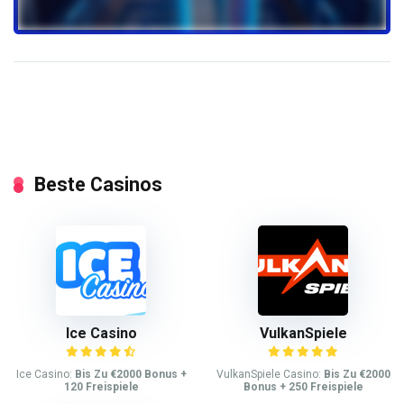
Beste Casinos
Ice Casino
VulkanSpiele
Ice Casino:
Bis Zu €2000 Bonus +
VulkanSpiele Casino:
Bis Zu €2000
120 Freispiele
Bonus + 250 Freispiele