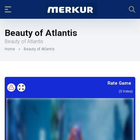
Beauty of Atlantis
Beauty of Atlantis
Home
»
Beauty of Atlantis
Rate Game
(
0
Votes)