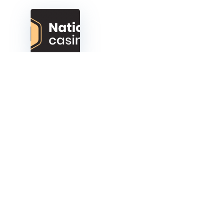
National Casino
National Casino:
Bis Zu €750
Bonus + 30000 Freispiele in
Turnieren