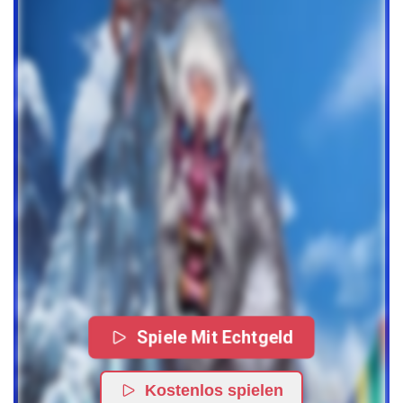
Spiele Mit Echtgeld
Kostenlos spielen