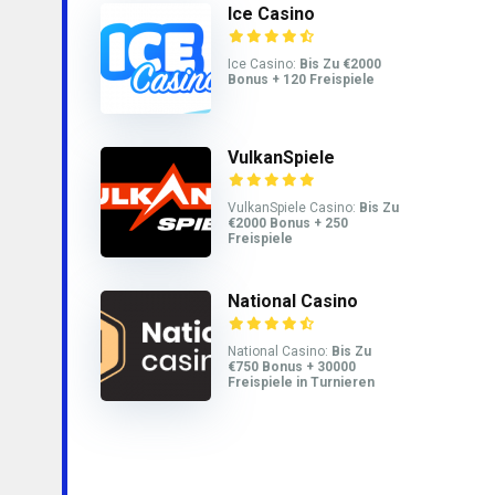
Ice Casino
Ice Casino:
Bis Zu €2000
Bonus + 120 Freispiele
VulkanSpiele
VulkanSpiele Casino:
Bis Zu
€2000 Bonus + 250
Freispiele
National Casino
National Casino:
Bis Zu
€750 Bonus + 30000
Freispiele in Turnieren