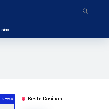
asino
Beste Casinos
(
0
Votes)