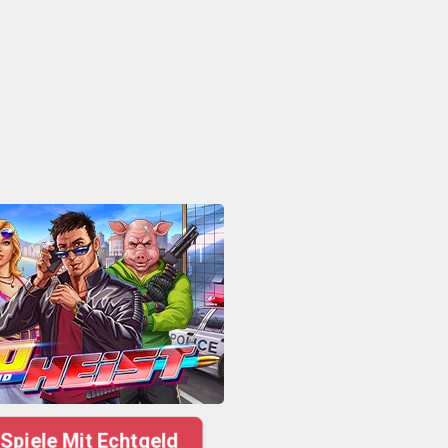
Spiele Mit Echtgeld