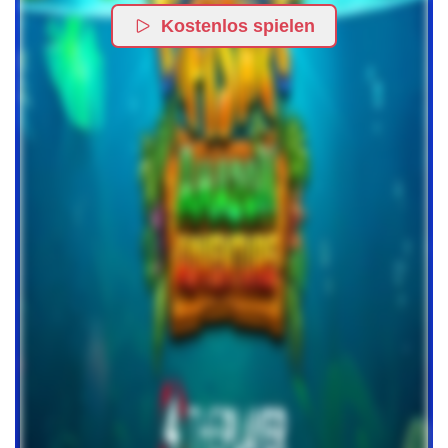
Kostenlos spielen