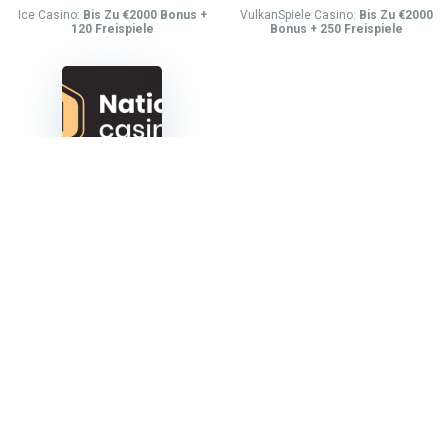
Ice Casino:
Bis Zu €2000 Bonus +
VulkanSpiele Casino:
Bis Zu €2000
120 Freispiele
Bonus + 250 Freispiele
National Casino
National Casino:
Bis Zu €750
Bonus + 30000 Freispiele in
Turnieren