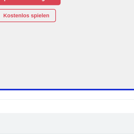
Kostenlos spielen