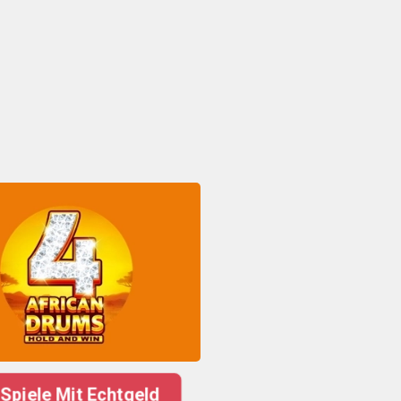
Spiele Mit Echtgeld