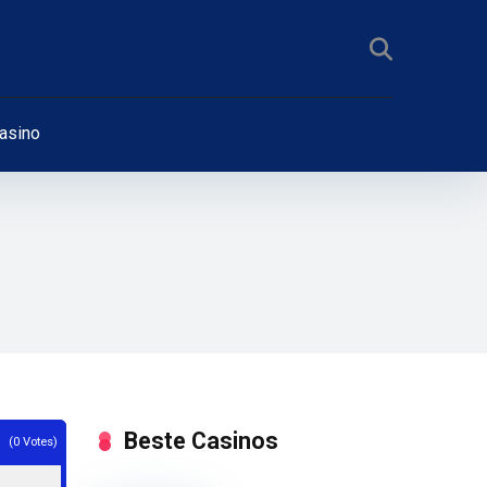
asino
Beste Casinos
(
0
Votes)