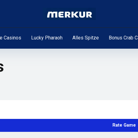
ne Casinos
Lucky Pharaoh
Alles Spitze
Bonus Crab C
s
Rate Game