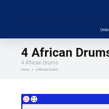
Onli
4 African Drum
4 African Drums
Home
»
4 African Drums