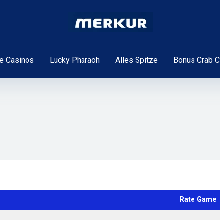
ne Casinos
Lucky Pharaoh
Alles Spitze
Bonus Crab C
Rate Game