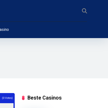
asino
Beste Casinos
(
0
Votes)